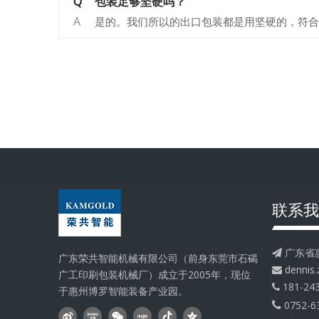
Q
包装足够坚硬吗？
A
是的。我们所以的出口包装都是用坚硬的，符合
联系我
广东省

广东荣共智能机械有限公司（前身东莞市石碣
dennis

广工印刷包装机械厂）成立于2005年，现位
181-243

于惠州博罗智能装备产业园。
0752-6
