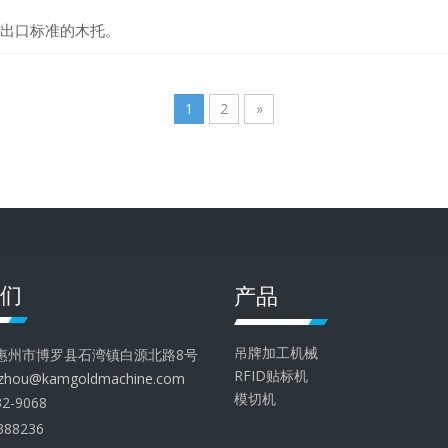
出口标准的木托。
1
2
»
们
产品
吊牌加工机械
惠州市博罗县石湾镇白源北路8号
RFID贴标机
.zhou@kamgoldmachine.com
模切机
2-9068
388236